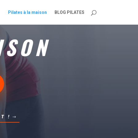
Pilates à la maison
BLOG PILATES
AISON
T !