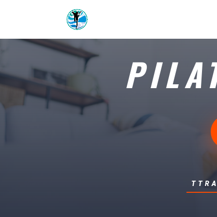
PILA
TTRA